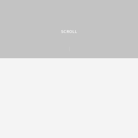
SCROLL
トピックス
Instagram
Instagram
お電話
お電話