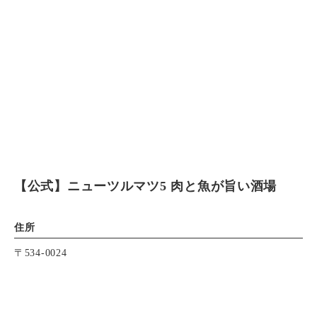
【公式】ニューツルマツ5 肉と魚が旨い酒場
住所
〒534-0024
大阪府大阪市都島区東野田町1-5-1
アクセス
Instagram
Instagram
お電話
お電話