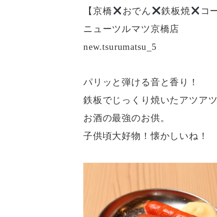
【京橋
おでん
鉄板焼
コ
ニューツルマツ京橋店
new.tsurumatsu_5
パリッと弾ける音と香り！
鉄板でじっくり焼いたアツア
お酒の最強のお供。
子供頃大好物！懐かしいね！