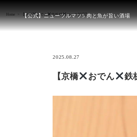
Home
【京橋
おでん
鉄板焼
コース料理】
【公式】ニューツルマツ5 肉と魚が旨い酒場
2025.08.27
【京橋
おでん
鉄