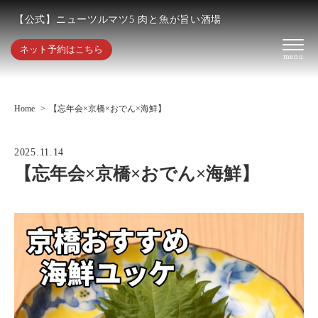
【公式】ニューツルマツ5 肉と魚が旨い酒場
ネット予約はこちら
Home
【忘年会×京橋×おでん×海鮮】
2025.11.14
【忘年会×京橋×おでん×海鮮】