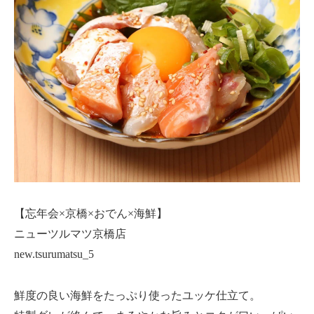
【忘年会×京橋×おでん×海鮮】
ニューツルマツ京橋店
new.tsurumatsu_5
鮮度の良い海鮮をたっぷり使ったユッケ仕立て。