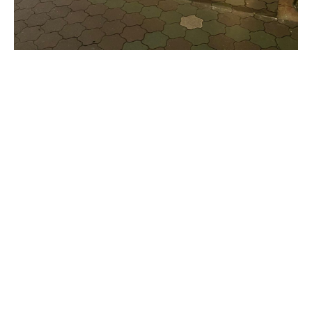
【公式】ニューツルマツ5 肉と魚が旨い酒場
Instagram
Instagram
お電話
お電話