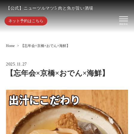
【公式】ニューツルマツ5 肉と魚が旨い酒場
ネット予約はこちら
Home
【忘年会×京橋×おでん×海鮮】
2025.11.27
【忘年会×京橋×おでん×海鮮】