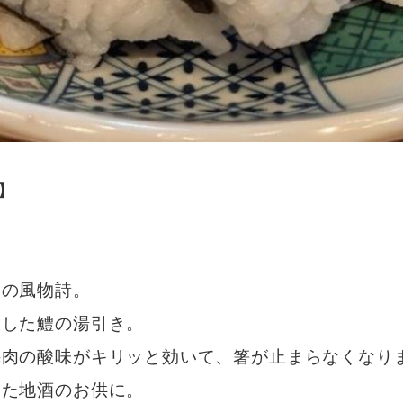
】
夏の風物詩。
きした鱧の湯引き。
梅肉の酸味がキリッと効いて、箸が止まらなくなり
した地酒のお供に。