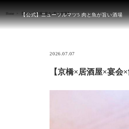
Home
【京橋×居酒屋×宴会×飲み放題】
【公式】ニューツルマツ5 肉と魚が旨い酒場
2026.07.07
【京橋×居酒屋×宴会