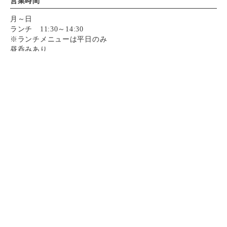
営業時間
月～日
ランチ 11:30～14:30
※ランチメニューは平日のみ
昼呑みあり
11:30～23:00（L.O.22:30）
毎日11:30より23:00まで通常メニューでご利用可能です
Instagram
Instagram
お電話
お電話
決済方法