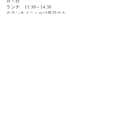
月～日
ランチ 11:30～14:30
※ランチメニューは平日のみ
昼呑みあり
11:30～23:00（L.O.22:30）
毎日11:30より23:00まで通常メニューでご利用可能です
Instagram
Instagram
お電話
お電話
決済方法
【公式】ニューツルマツ5 肉と魚が旨い酒場