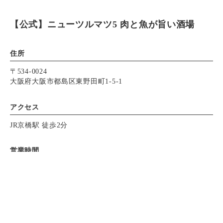
【公式】ニューツルマツ5 肉と魚が旨い酒場
住所
〒534-0024
大阪府大阪市都島区東野田町1-5-1
アクセス
JR京橋駅 徒歩2分
営業時間
月～日
ランチ 11:30～14:30
※ランチメニューは平日のみ
Instagram
Instagram
お電話
お電話
昼呑みあり
11:30～23:00（L.O.22:30）
毎日11:30より23:00まで通常メニューでご利用可能です