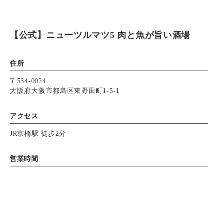
【公式】ニューツルマツ5 肉と魚が旨い酒場
住所
〒534-0024
大阪府大阪市都島区東野田町1-5-1
アクセス
JR京橋駅 徒歩2分
営業時間
月～日
ランチ 11:30～14:30
※ランチメニューは平日のみ
昼呑みあり
Instagram
Instagram
お電話
お電話
11:30～23:00（L.O.22:30）