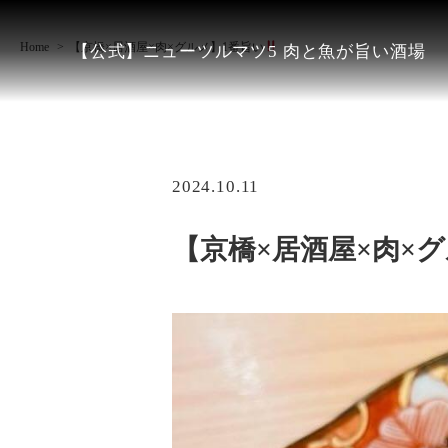
Home
【京橋×居酒屋×肉×グルメ】1番旨い
【公式】ニューツルマツ5 肉と魚が旨い酒場
2024.10.11
【京橋×居酒屋×肉×