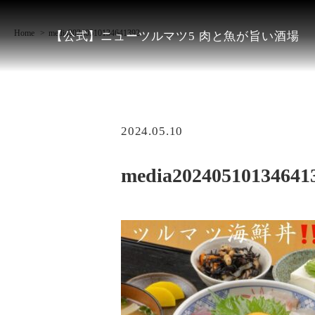
Home
media20240510134641392
【公式】ニューツルマツ5 肉と魚が旨い酒場
2024.05.10
media20240510134641