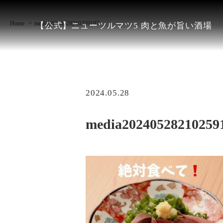
Home
media20240528210259197
【公式】ニューツルマツ5 肉と魚が旨い酒場
2024.05.28
media20240528210259