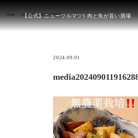
Home
media20240901191628813
【公式】ニューツルマツ5 肉と魚が旨い酒場
2024.09.01
media20240901191628