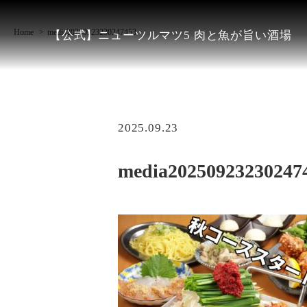
Home
media20250923230247453
【公式】ニューツルマツ5 肉と魚が旨い酒場
2025.09.23
media20250923230247